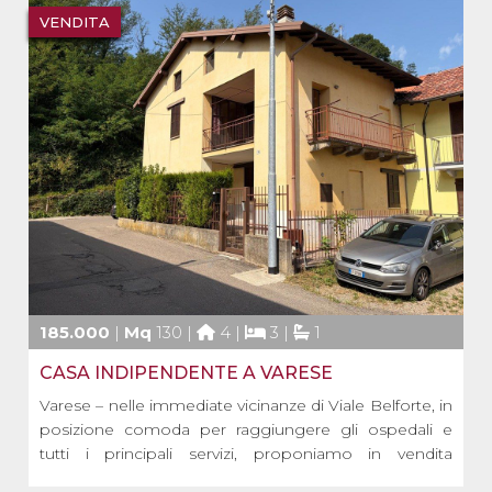
cucina op [...]
VENDITA
185.000
|
Mq
130 |
4 |
3 |
1
CASA INDIPENDENTE A VARESE
Varese – nelle immediate vicinanze di Viale Belforte, in
posizione comoda per raggiungere gli ospedali e
tutti i principali servizi, proponiamo in vendita
porzione di casa indipendente da terra a tetto, libera