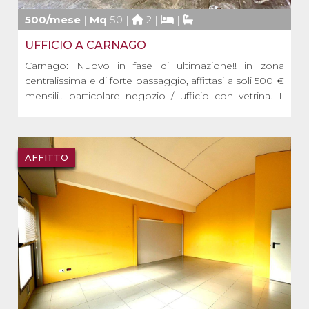
500/mese
|
Mq
50 |
2 |
|
UFFICIO A CARNAGO
Carnago: Nuovo in fase di ultimazione!! in zona
centralissima e di forte passaggio, affittasi a soli 500 €
mensili.. particolare negozio / ufficio con vetrina. Il
negozio è composto da n. 1 locale con vetrina, amio
retro/antibagno, bagno oltre ad un locale al piano
seminterrato con soffitto in matt [...]
AFFITTO