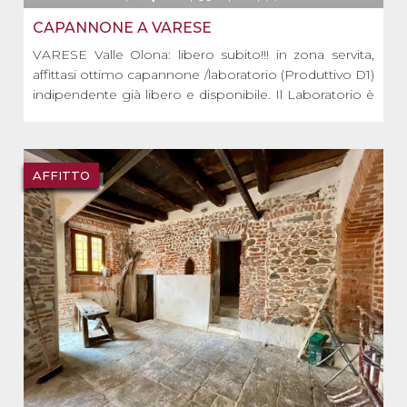
CAPANNONE A VARESE
VARESE Valle Olona: libero subito!!! in zona servita,
affittasi ottimo capannone /laboratorio (Produttivo D1)
indipendente già libero e disponibile. Il Laboratorio è
subito disponibile, ha un'altezza di 4.30 mt, una
metratura di circa 600 mq + area privata circostante di
circa 1000 mq ideale anche [...]
AFFITTO