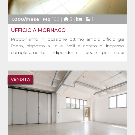
1.000/mese
|
Mq
100 |
3 |
|
1
UFFICIO A MORNAGO
Proponiamo in locazione ottimo ampio ufficio già
libero, disposto su due livelli e dotato di ingresso
completamente indipendente, ideale per studi
professionali, società di servizi o attività direzionali.
L’immobile ha una superficie complessiva di circa 100
mq ed è così composto:
• Piano [...]
VENDITA