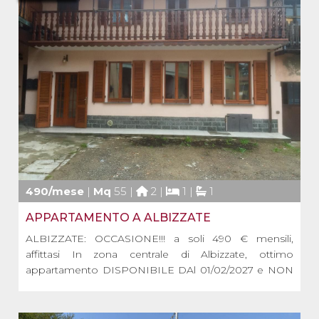
490/mese
|
Mq
55 |
2 |
1 |
1
APPARTAMENTO A ALBIZZATE
ALBIZZATE: OCCASIONE!!! a soli 490 € mensili,
affittasi In zona centrale di Albizzate, ottimo
appartamento DISPONIBILE DAl 01/02/2027 e NON
ARREDATO posto al piano terreno di un caseggiato
di centro paese molto ben tenuto. L'appartamento è
così composto: ingresso indipendente, soggiorno e