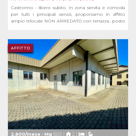
Castronno - libero subito. In zona servita e comoda
per tutti i principali servizi, proponiamo in affitto
ampio trilocale NON ARREDATO con terrazza.. posto
al primo piano di una piccola palazzina senza
ascensore.
L’appartamento è composto da:
• Ingresso
AFFITTO
• Cucina abitabile
• [...]
2.800/mese
|
Mq
600 |
2 |
|