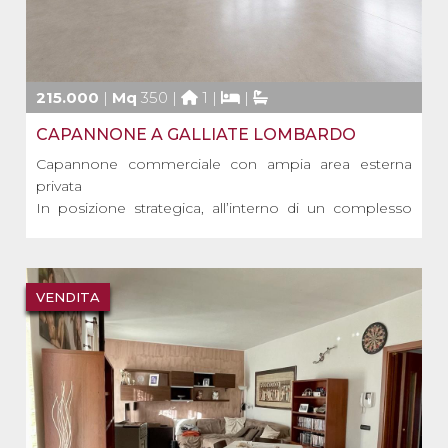
215.000
|
Mq
350 |
1 |
|
CAPANNONE A GALLIATE LOMBARDO
Capannone commerciale con ampia area esterna
privata
In posizione strategica, all’interno di un complesso
commerciale e artigianale che ospita attività
consolidate, tra cui la rinomata Pasticceria Oliver,
proponiamo in vendita una porzione di capannone
situata al piano terra con ingresso comlet [...]
VENDITA