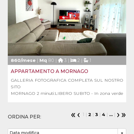
860/mese
|
Mq
80 |
3 |
2 |
1
APPARTAMENTO A MORNAGO
GALLERIA FOTOGRAFICA COMPLETA SUL NOSTRO
SITO
MORNAGO 2 minuti:LIBERO SUBITO - In zona verde
e residenziale, in via privata.. affittasi a soli 860 €
mensili.. ottimo appartamento NON ARREDATO
posto al piano terreno di una villetta quadrifamigliare.
1 |
2
|
3
|
4
|
...
|
ORDINA PER:
L'appartamento è composto da: ingresso con po [...]