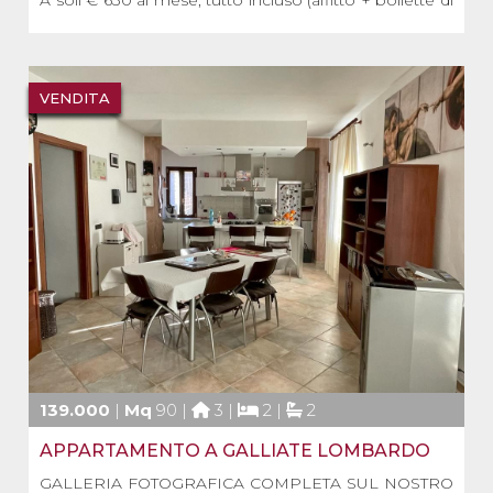
A soli € 630 al mese, tutto incluso (affitto + bollette di
luce, acqua e gas), proponiamo in affitto una
caratteristica mansarda situata al secondo ed ultimo
piano di una villetta a schiera di recente costruzione.
VENDITA
L’abitazione, [...]
139.000
|
Mq
90 |
3 |
2 |
2
APPARTAMENTO A GALLIATE LOMBARDO
GALLERIA FOTOGRAFICA COMPLETA SUL NOSTRO