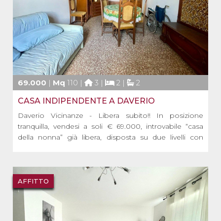
69.000
|
Mq
110 |
3 |
2 |
2
CASA INDIPENDENTE A DAVERIO
Daverio Vicinanze - Libera subito!! In posizione
tranquilla, vendesi a soli € 69.000, introvabile “casa
della nonna” già libera, disposta su due livelli con
antistante area esterna privata e recintata, oltre a box
e posto auto scoperto.
L’abitazione è composta al piano terra da ingresso
complet [...]
AFFITTO